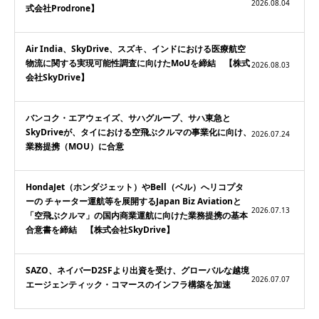
2026.08.04
式会社Prodrone】
Air India、SkyDrive、スズキ、インドにおける医療航空
物流に関する実現可能性調査に向けたMoUを締結 【株式
2026.08.03
会社SkyDrive】
バンコク・エアウェイズ、サハグループ、サハ東急と
SkyDriveが、タイにおける空飛ぶクルマの事業化に向け、
2026.07.24
業務提携（MOU）に合意
HondaJet（ホンダジェット）やBell（ベル）へリコプタ
ーの チャーター運航等を展開するJapan Biz Aviationと
2026.07.13
「空飛ぶクルマ」の国内商業運航に向けた業務提携の基本
合意書を締結 【株式会社SkyDrive】
SAZO、ネイバーD2SFより出資を受け、グローバルな越境
2026.07.07
エージェンティック・コマースのインフラ構築を加速