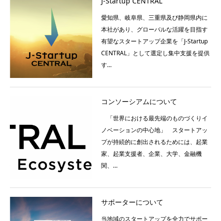
J-Startup CENTRAL
愛知県、岐阜県、三重県及び静岡県内に
本社があり、グローバルな活躍を目指す
有望なスタートアップ企業を「J-Startup
CENTRAL」として選定し集中支援を提供
す…
コンソーシアムについて
「世界における最先端のものづくりイ
ノベーションの中心地」 スタートアッ
プが持続的に創出されるためには、起業
家、起業支援者、企業、大学、金融機
関、…
サポーターについて
当地域のスタートアップを全力でサポー