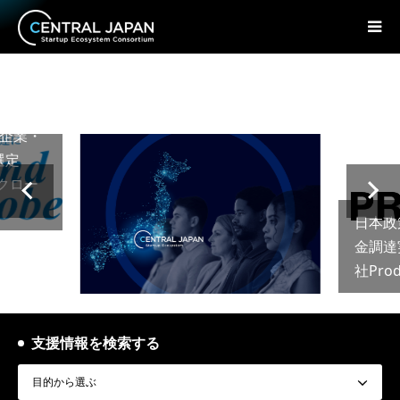
定
小企業・
に選定
クロー
日本政
金調達
社Pro
支援情報を検索する