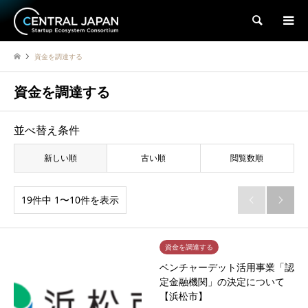
検索
資金を調達する
資金を調達する
並べ替え条件
新しい順
古い順
閲覧数順
19件中 1〜10件を表示


資金を調達する
ベンチャーデット活用事業「認
定金融機関」の決定について
【浜松市】