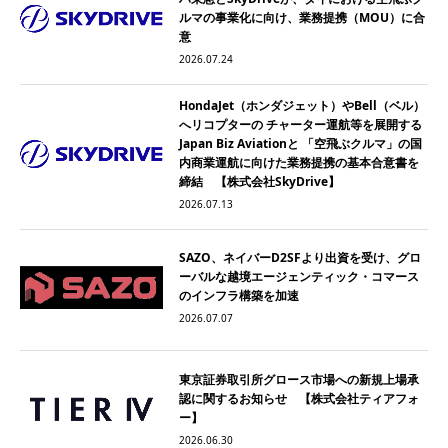
ルマの事業化に向け、業務提携（MOU）に合
意
2026.07.24
HondaJet（ホンダジェット）やBell（ベル）
へリコプターの チャーター運航等を展開する
Japan Biz Aviationと 「空飛ぶクルマ」の国
内商業運航に向けた業務提携の基本合意書を
締結 【株式会社SkyDrive】
2026.07.13
SAZO、ネイバーD2SFより出資を受け、グロ
ーバルな越境エージェンティック・コマース
のインフラ構築を加速
2026.07.07
東京証券取引所グロース市場への新規上場承
認に関するお知らせ 【株式会社ティアフォ
ー】
2026.06.30