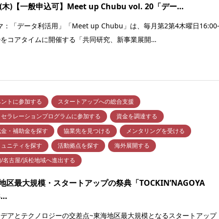
3(木)【一般申込可】Meet up Chubu vol. 20「デー…
：「データ利活用」「Meet up Chubu」は、毎月第2第4木曜日16:00
:30をコアタイムに開催する「共同研究、新事業展開…
ベントに参加する
スタートアップへの総合支援
クセラレーションプログラムに参加する
資金を調達する
成金・補助金を探す
協業先を見つける
メンタリングを受ける
ミュニティを探す
活動拠点を探す
海外展開する
知/名古屋/浜松地域へ進出する
地区最大規模・スタートアップの祭典「TOCKIN’NAGOYA
3…
イデアとテクノロジーの交差点~東海地区最大規模となるスタートアップ