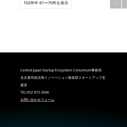
102件中 61〜70件を表示

Central Japan Startup Ecosystem Consortium事務局
名古屋市経済局イノベーション推進部スタートアップ支
援室
TEL:052-972-3046
お問い合わせフォーム