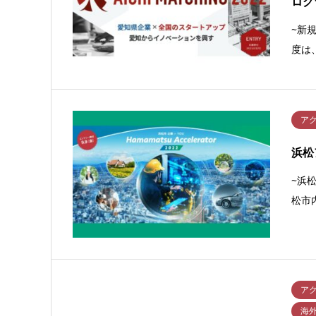
ログ
~新規
度は
ア
浜松
~浜
松市
ア
海