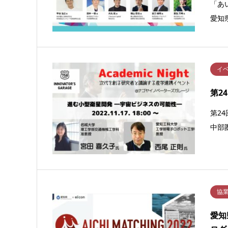
「あ
愛知
イ
第2
第2
中部
協
愛知