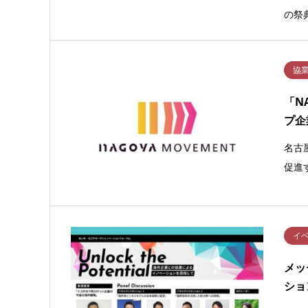
の祭典
協
「N
プ企
名古
促進す
イ
メッ
ショ