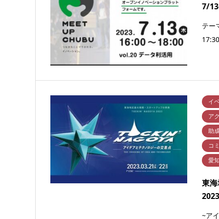
7/1
テーマ
17
イ
ア
助
コ
愛
東海
202
~ア