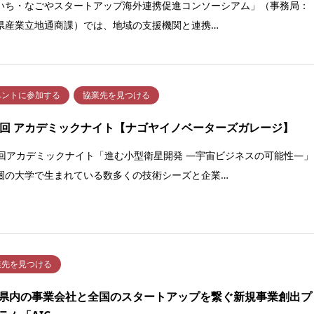
いち・なごやスタートアップ海外連携促進コンソーシアム」（事務局：
県産業立地通商課）では、地域の支援機関と連携…
ベントに参加する
協業先を見つける
4回 アカデミックナイト【ナゴヤイノベーターズガレージ】
4回アカデミックナイト「進む小型衛星開発 ―宇宙ビジネスの可能性―」
圏の大学で生まれている数多くの技術シーズと企業…
業先を見つける
県内の事業会社と全国のスタートアップを繋ぐ新規事業創出プ