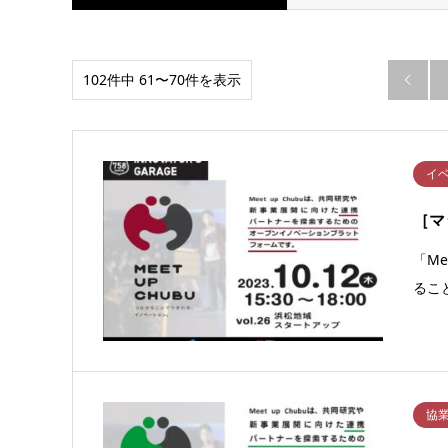
102件中 61〜70件を表示

イ
［マ
「M
るこ
協