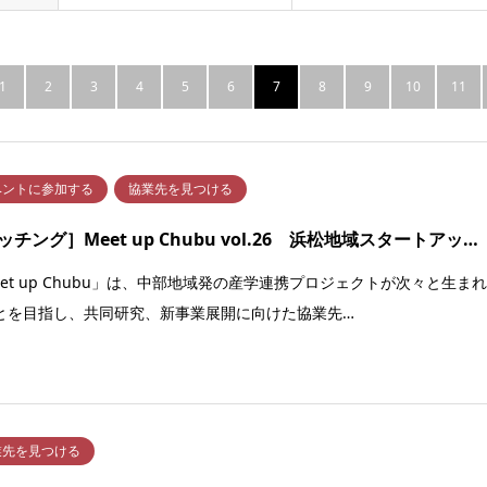
1
2
3
4
5
6
7
8
9
10
11
ベントに参加する
協業先を見つける
ッチング］Meet up Chubu vol.26 浜松地域スタートアッ…
eet up Chubu」は、中部地域発の産学連携プロジェクトが次々と生ま
とを目指し、共同研究、新事業展開に向けた協業先…
業先を見つける