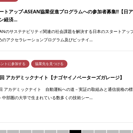
ートアップ-ASEAN協業促進プログラムへの参加者募集‼【日
ン経済…
SEANのサステナビリティ関連の社会課題を解決する日本のスタートアッ
めのアクセラレーションプログラム及びピッチイ…
ベントに参加する
協業先を見つける
3回 アカデミックナイト【ナゴヤイノベーターズガレージ】
3回 アカデミックナイト 自動運転への道－実証の取組みと通信規格の標
－中部圏の大学で生まれている数多くの技術シー…