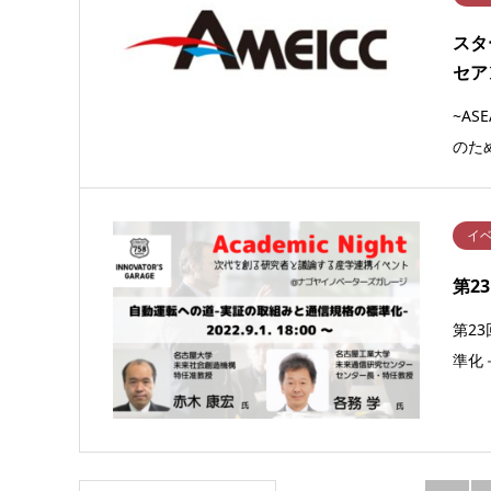
スタ
セア
~A
のた
イ
第2
第2
準化