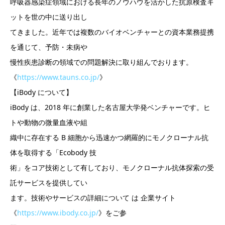
呼吸器感染症領域における⾧年のノウハウを活かした抗原検査キ
ットを世の中に送り出し
てきました。近年では複数のバイオベンチャーとの資本業務提携
を通じて、予防・未病や
慢性疾患診断の領域での問題解決に取り組んでおります。
《
https://www.tauns.co.jp/
》
【iBody について】
iBody は、2018 年に創業した名古屋大学発ベンチャーです。ヒ
トや動物の微量血液や組
織中に存在する B 細胞から迅速かつ網羅的にモノクローナル抗
体を取得する「Ecobody 技
術」をコア技術として有しており、モノクローナル抗体探索の受
託サービスを提供してい
ます。技術やサービスの詳細について は 企業サイト
《
https://www.ibody.co.jp/
》をご参