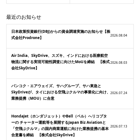
最近のお知らせ
日本政策投資銀行(DBJ)からの資金調達実施のお知らせ【株
2026.08.04
式会社Prodrone】
Air India、SkyDrive、スズキ、インドにおける医療航空
物流に関する実現可能性調査に向けたMoUを締結 【株式
2026.08.03
会社SkyDrive】
バンコク・エアウェイズ、サハグループ、サハ東急と
SkyDriveが、タイにおける空飛ぶクルマの事業化に向け、
2026.07.24
業務提携（MOU）に合意
HondaJet（ホンダジェット）やBell（ベル）へリコプタ
ーの チャーター運航等を展開するJapan Biz Aviationと
2026.07.13
「空飛ぶクルマ」の国内商業運航に向けた業務提携の基本
合意書を締結 【株式会社SkyDrive】