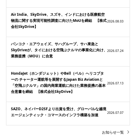
Air India、SkyDrive、スズキ、インドにおける医療航空
物流に関する実現可能性調査に向けたMoUを締結 【株式
2026.08.03
会社SkyDrive】
バンコク・エアウェイズ、サハグループ、サハ東急と
SkyDriveが、タイにおける空飛ぶクルマの事業化に向け、
2026.07.24
業務提携（MOU）に合意
HondaJet（ホンダジェット）やBell（ベル）へリコプタ
ーの チャーター運航等を展開するJapan Biz Aviationと
2026.07.13
「空飛ぶクルマ」の国内商業運航に向けた業務提携の基本
合意書を締結 【株式会社SkyDrive】
SAZO、ネイバーD2SFより出資を受け、グローバルな越境
2026.07.07
エージェンティック・コマースのインフラ構築を加速
お知らせ一覧