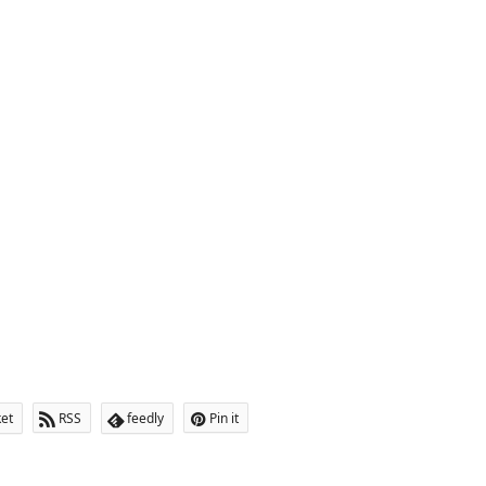
et
RSS
feedly
Pin it