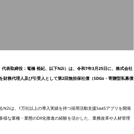
代表取締役：篭橋 裕紀、以下N2i）は、令和7年3月25日に、株式会社
財務代理人及び引受人として第2回無担保社債（SDGs・寄贈型私募債
。
N2iは、1万社以上の導入実績を持つ採用活動支援SaaSアプリを開発
多様な業種・業態のDX化推進の経験を活かした、業務改革や人材管理