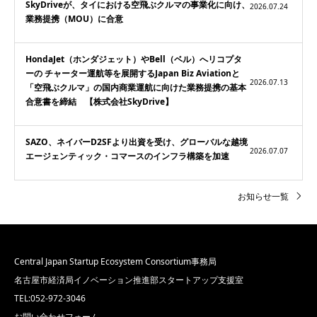
SkyDriveが、タイにおける空飛ぶクルマの事業化に向け、
2026.07.24
業務提携（MOU）に合意
HondaJet（ホンダジェット）やBell（ベル）へリコプタ
ーの チャーター運航等を展開するJapan Biz Aviationと
2026.07.13
「空飛ぶクルマ」の国内商業運航に向けた業務提携の基本
合意書を締結 【株式会社SkyDrive】
SAZO、ネイバーD2SFより出資を受け、グローバルな越境
2026.07.07
エージェンティック・コマースのインフラ構築を加速
お知らせ一覧
Central Japan Startup Ecosystem Consortium事務局
名古屋市経済局イノベーション推進部スタートアップ支援室
TEL:052-972-3046
お問い合わせフォーム