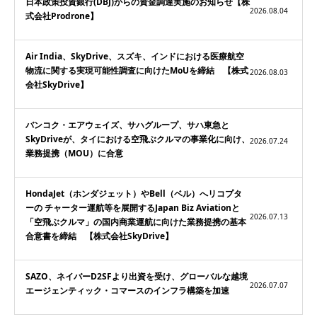
日本政策投資銀行(DBJ)からの資金調達実施のお知らせ【株
2026.08.04
式会社Prodrone】
Air India、SkyDrive、スズキ、インドにおける医療航空
物流に関する実現可能性調査に向けたMoUを締結 【株式
2026.08.03
会社SkyDrive】
バンコク・エアウェイズ、サハグループ、サハ東急と
SkyDriveが、タイにおける空飛ぶクルマの事業化に向け、
2026.07.24
業務提携（MOU）に合意
HondaJet（ホンダジェット）やBell（ベル）へリコプタ
ーの チャーター運航等を展開するJapan Biz Aviationと
2026.07.13
「空飛ぶクルマ」の国内商業運航に向けた業務提携の基本
合意書を締結 【株式会社SkyDrive】
SAZO、ネイバーD2SFより出資を受け、グローバルな越境
2026.07.07
エージェンティック・コマースのインフラ構築を加速