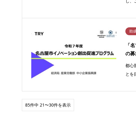
し、
助
「名
の募
都心
とを
85件中 21〜30件を表示