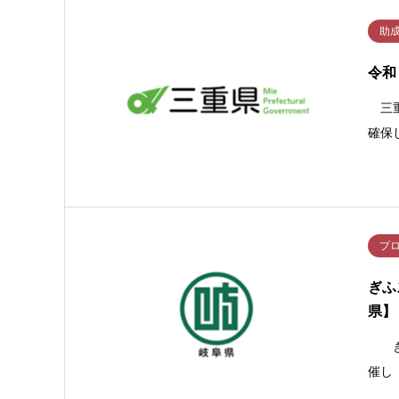
助
令和
三重
確保
プ
ぎふ
県】
ぎふ
催し