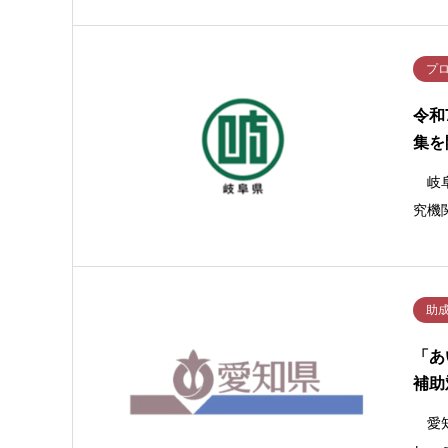
プ
令和
集を
岐阜
究機
助
「あ
補助
愛知県