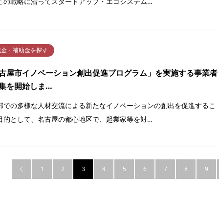
この戦略に沿ってスタートアップ・エコシステム…
成金・補助金を探す
古屋市イノベーション創出促進プログラム」を実施する事業者
集を開始しま…
部での多様な人材交流による新たなイノベーションの創出を促進するこ
目的として、名古屋の都心地区で、起業家等を対…
1
2
3
4
5
6
7
8
9
