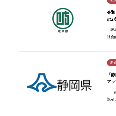
助
令和
の2
岐阜
社会
助
「静
アッ
静岡
認定