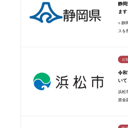
静岡
ます
○ 
スを
お
令和
いて
浜松
資金