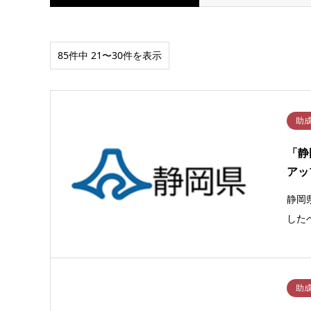
85件中 21〜30件を表示
助
「静
アッ
静岡
した
助