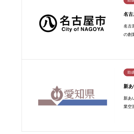
助
名古
名古
の創
助
新あ
新あ
業空