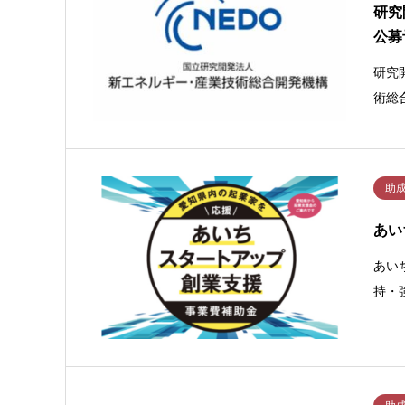
研究
公募
研究
術総
助
あい
あい
持・