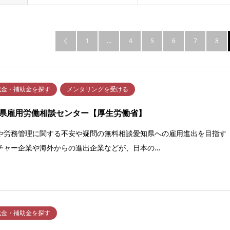
1
…
4
5
6
7
8

成金・補助金を探す
メンタリングを受ける
県雇用労働相談センター【厚生労働省】
や労務管理に関する不安や疑問の無料相談愛知県への雇用進出を目指す
チャー企業や海外からの進出企業などが、日本の…
成金・補助金を探す