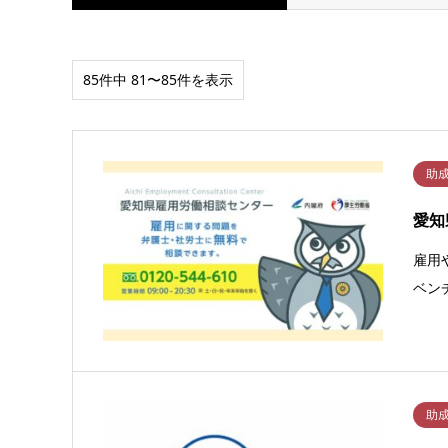
85件中 81〜85件を表示
助
愛知
雇用
ベン
助