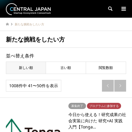
検索
新たな挑戦をしたい方
新たな挑戦をしたい方
並べ替え条件
新しい順
古い順
閲覧数順
1008件中 41〜50件を表示


募集終了
プログラムに参加する
今日から使える！研究成果の社
会実装に向けた 研究×AI 実践
入門【Tonga…