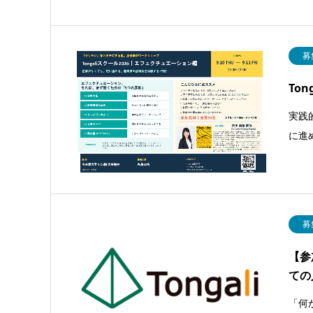
募
To
実践
に進
募
【参
ての
「何