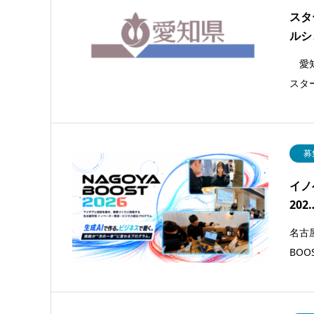
スタ
ルシェ
愛知
スタ
募
イノ
202
名古
BOO