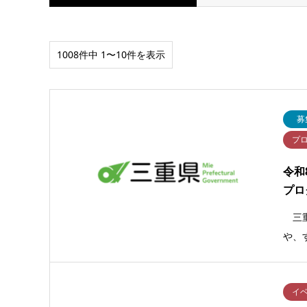
1008件中 1〜10件を表示
募
プ
令和
プロ
三重
や、
イ