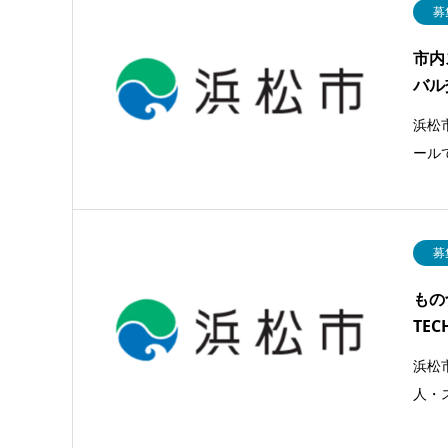
募
市内
バル
浜松
ール
募
もの
TE
浜松
人・