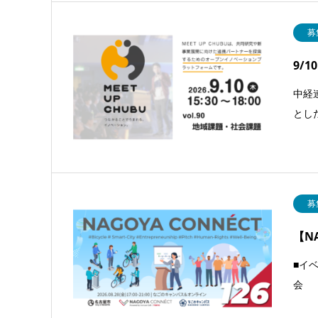
募
9/
中経
とし
募
【N
■イ
会 