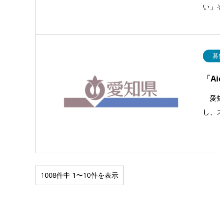
い」
募
「Ai
愛知県
し、
1008件中 1〜10件を表示