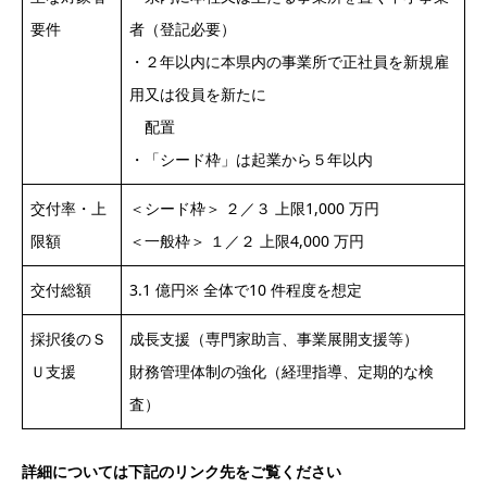
要件
者（登記必要）
・２年以内に本県内の事業所で正社員を新規雇
用又は役員を新たに
配置
・「シード枠」は起業から５年以内
交付率・上
＜シード枠＞ ２／３ 上限1,000 万円
限額
＜一般枠＞ １／２ 上限4,000 万円
交付総額
3.1 億円※ 全体で10 件程度を想定
採択後のＳ
成長支援（専門家助言、事業展開支援等）
Ｕ支援
財務管理体制の強化（経理指導、定期的な検
査）
詳細については下記のリンク先をご覧ください