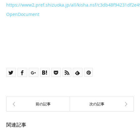
https://www2.pref.shizuoka.jp/all/kisha.nsf/c3db48f94231df
OpenDocument
関連記事