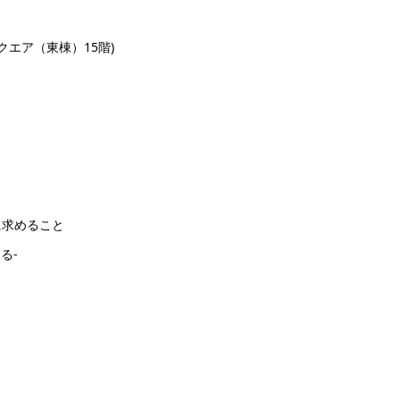
エア（東棟）15階)
求めること
る-