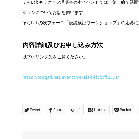
そらLabキックオフ講演会の本イベントでは、第一線で活
ションについてお話を伺います。
そらLabの次フェーズ「仮説検証ワークショップ」の応募
内容詳細及び
お申し込み方法
以下のリンク先をご覧ください。
https://tongali.net/events/soralab-kickoff2024/
Tweet
Share
+1
Hatena
Pocket