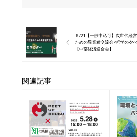
６/21【一般申込可】次世代経
ための異業種交流会×哲学の夕
【中部経済連合会】
関連記事