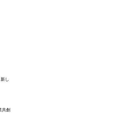
、新し
業共創