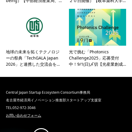
being）【中部経済産業局、…
２０日開催）【岐阜薬科大学…
地球の未来を拓くテクノロジ
光で挑む「Photonics
ーの祭典「TechGALA Japan
Challenge2025」応募受付
2026」と連携した交流会を…
中！9/1(日)〆切【光産業創成…
Central Japan Startup Ecosystem Consortium事務局
名古屋市経済局イノベーション推進部スタートアップ支援室
TEL:052-972-3046
お問い合わせフォーム