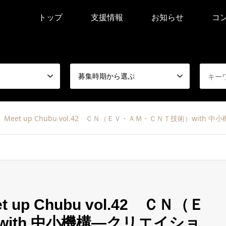
トップ
支援情報
お知らせ
コ
募集時期から選ぶ
Meet up Chubu vol.42 ＣＮ（ＥＶ・ＡＭ・ＣＮＴ技術）with 中
up Chubu vol.42 ＣＮ（Ｅ
ith 中小機構―クリエイショ