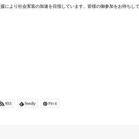
支援により社会実装の加速を目指しています。皆様の御参加をお待ちし
RSS
feedly
Pin it