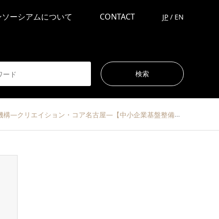
ンソーシアムについて
CONTACT
JP
/
EN
小機構―クリエイション・コア名古屋―【中小企業基盤整備機構中部本部】