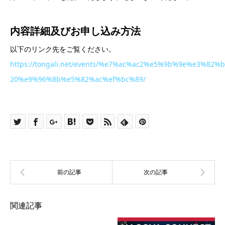
内容詳細及び
お申し込み方法
以下のリンク先をご覧ください。
https://tongali.net/events/%e7%ac%ac2%e5%9b%9e%e
20%e9%96%8b%e5%82%ac%ef%bc%89/
関連記事