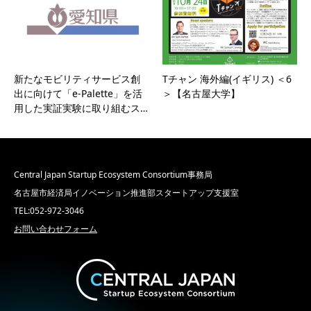
新たなモビリティサービス創
Tチャン 海外編(イギリス) ＜6
出に向けて「e-Palette」を活
＞【名古屋大学】
用した実証実験に取り組むス…
Central Japan Startup Ecosystem Consortium事務局
名古屋市経済局イノベーション推進部スタートアップ支援室
TEL:052-972-3046
お問い合わせフォーム