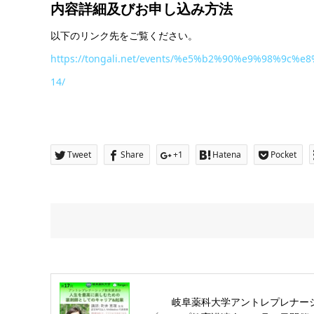
内容詳細及び
お申し込み方法
以下のリンク先をご覧ください。
https://tongali.net/events/%e5%b2%90%e9%9
14/
Tweet
Share
+1
Hatena
Pocket
岐阜薬科大学アントレプレナー