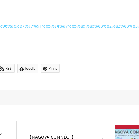
8%9c%e8%96%ac%e7%a7%91%e5%a4%a7%e5%ad%a6%e3%82%a2%
RSS
feedly
Pin it
シ
【NAGOYA CONNÉCT】