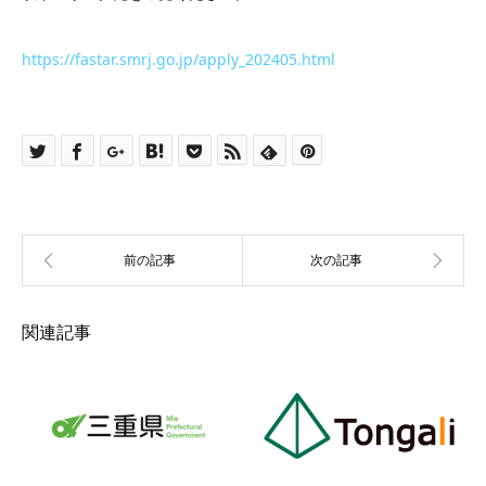
https://fastar.smrj.go.jp/apply_202405.html
関連記事