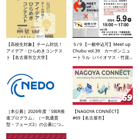
【高校生対象】チーム対抗！
５/９【一般申込可】Meet up
アイデア・ひらめきコンテス
Chubu vol.39 カーボンニュ
ト【名古屋市立大学】
ートラル（バイオマス・竹資…
［本公募］2026年度「SBIR推
【NAGOYA CONNÉCT】
進プログラム」（一気通貫
#69【名古屋市】
型・フェーズ2）の公募につ…