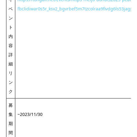
ベ
fbclidiwar0s5r_ksv2_bgvrbef5m7tzcolraa9fivdg6ls53jagp
ン
ト
内
容
詳
細
リ
ン
ク
募
集
~2023/11/30
期
間