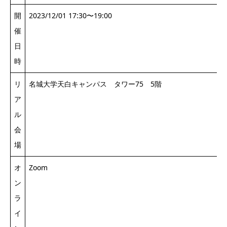
開
2023/12/01 17:30〜19:00
催
日
時
リ
名城大学天白キャンパス タワー75 5階
ア
ル
会
場
オ
Zoom
ン
ラ
イ