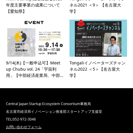
年度主要事業の成果について
ネル2021 ＜9＞ 【名古屋大
【愛知県】
学】
9/14(木)【一般申込可】Meet
Tongaliイノベーターズチャン
up Chubu vol. 24「宇宙利
ネル2022 ＜5＞【名古屋大
用」【中部経済産業局、中部…
学】
Central Japan Startup Ecosystem Consortium事務局
名古屋市経済局イノベーション推進部スタートアップ支援室
TEL:052-972-3046
お問い合わせフォーム