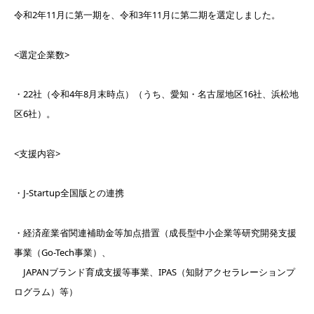
令和2年11月に第一期を、令和3年11月に第二期を選定しました。
<選定企業数>
・22社（令和4年8月末時点）（うち、愛知・名古屋地区16社、浜松地
区6社）。
<支援内容>
・J-Startup全国版との連携
・経済産業省関連補助金等加点措置（成長型中小企業等研究開発支援
事業（Go-Tech事業）、
JAPANブランド育成支援等事業、IPAS（知財アクセラレーションプ
ログラム）等）