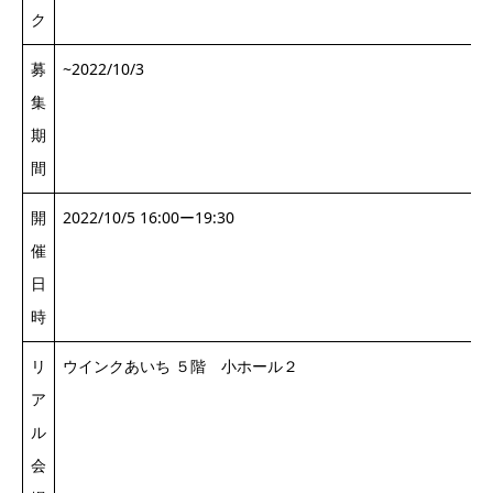
ク
募
~2022/10/3
集
期
間
開
2022/10/5 16:00ー19:30
催
日
時
リ
ウインクあいち ５階 小ホール２
ア
ル
会