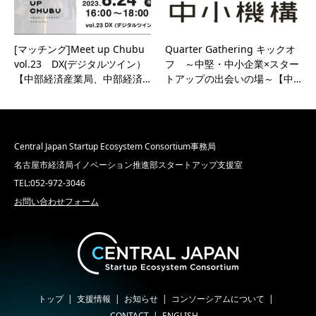
[マッチング]Meet up Chubu
Quarter Gathering キックオ
vol.23 DX(デジタルツイン）
フ ～中堅・中小企業×スター
【中部経済産業局、中部経済…
トアップの出会いの場～【中…
Central Japan Startup Ecosystem Consortium事務局
名古屋市経済局イノベーション推進部スタートアップ支援室
TEL:052-972-3046
お問い合わせフォーム
トップ
支援情報
お知らせ
コンソーシアムについて
CONTACT
ENGLISH