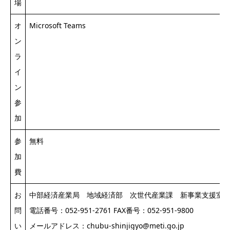
場
オ
Microsoft Teams
ン
ラ
イ
ン
参
加
参
無料
加
費
お
中部経済産業局 地域経済部 次世代産業課 新事業支援室
問
電話番号：052‐951‐2761 FAX番号：052‐951‐9800
い
メールアドレス：chubu-shinjigyo@meti.go.jp