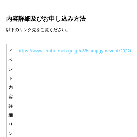
内容詳細及び
お申し込み方法
以下のリンク先をご覧ください。
イ
https://www.chubu.meti.go.jp/c85shinjigyo/event/202209
ベ
ン
ト
内
容
詳
細
リ
ン