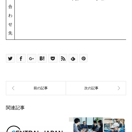
合
わ
せ
先
関連記事