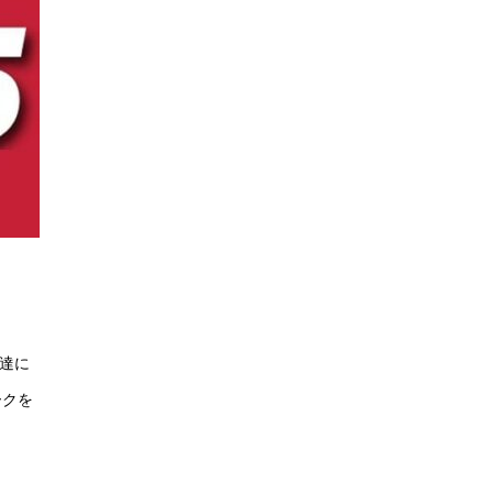
ー達に
ークを