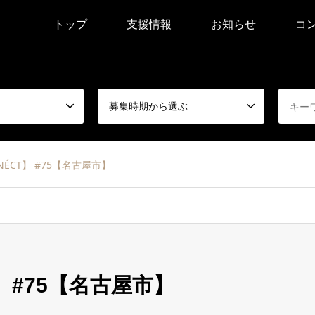
トップ
支援情報
お知らせ
コ
募集時期から選ぶ
NNÉCT】 #75【名古屋市】
T】 #75【名古屋市】