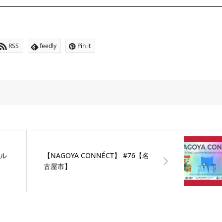
RSS
feedly
Pin it
ネル
【NAGOYA CONNÉCT】 #76【名
古屋市】