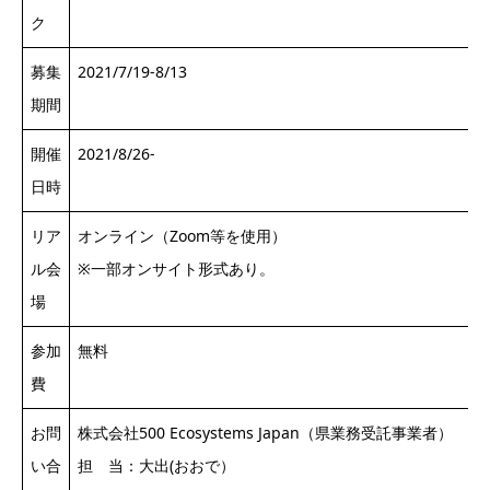
ク
募集
2021/7/19-8/13
期間
開催
2021/8/26-
日時
リア
オンライン（Zoom等を使用）
ル会
※一部オンサイト形式あり。
場
参加
無料
費
お問
株式会社500 Ecosystems Japan（県業務受託事業者）
い合
担 当：大出(おおで）