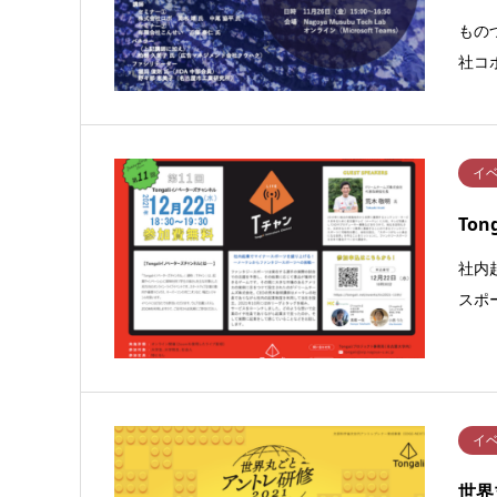
もの
社コ
イ
To
社内
スポ
イ
世界