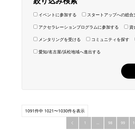
絞り込み検索
イベントに参加する
スタートアップへの総合
アクセラレーションプログラムに参加する
資
メンタリングを受ける
コミュニティを探す
愛知/名古屋/浜松地域へ進出する
1091件中 1021〜1030件を表示
1
…
98
99
1
