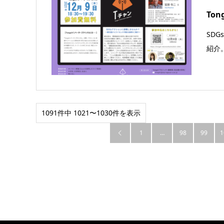
To
SD
紹介
1091件中 1021〜1030件を表示
1
…
98
99
1
