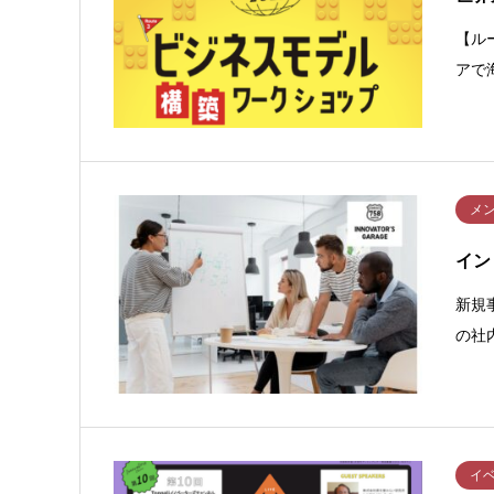
【ル
アで
メ
イン
新規
の社
イ