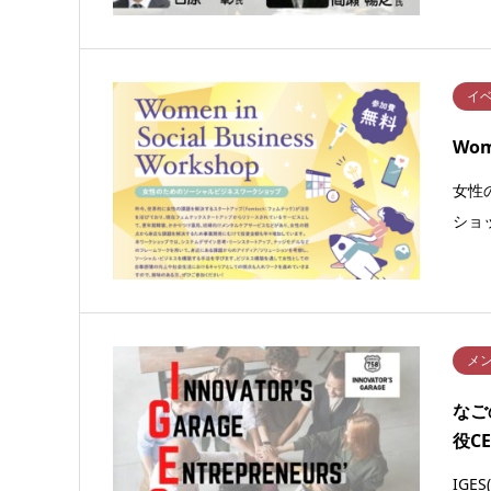
イ
Wom
女性
ショ
メ
なご
役C
IGES