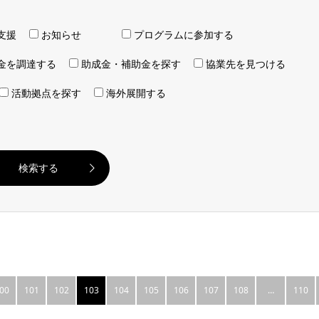
支援
お知らせ
プログラムに参加する
金を調達する
助成金・補助金を探す
協業先を見つける
活動拠点を探す
海外展開する
00
101
102
103
104
105
106
107
108
…
110