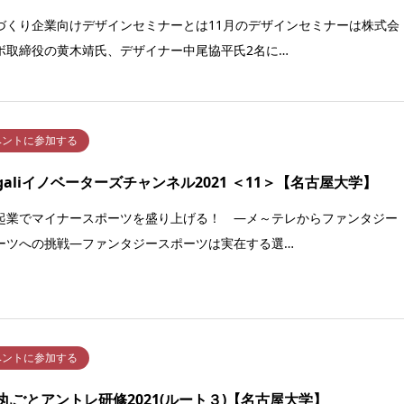
づくり企業向けデザインセミナーとは11月のデザインセミナーは株式会
ボ取締役の黄木靖氏、デザイナー中尾協平氏2名に…
ベントに参加する
ngaliイノベーターズチャンネル2021 ＜11＞【名古屋大学】
起業でマイナースポーツを盛り上げる！ ―メ～テレからファンタジー
ーツへの挑戦―ファンタジースポーツは実在する選…
ベントに参加する
丸ごとアントレ研修2021(ルート３)【名古屋大学】