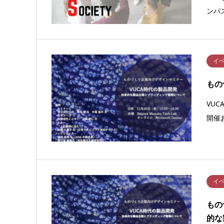
ンパ
イ
もの
VU
開催
イ
もの
的な