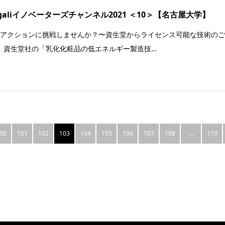
ngaliイノベーターズチャンネル2021 ＜10＞【名古屋大学】
Gsアクションに挑戦しませんか？〜資生堂からライセンス可能な技術の
。資生堂社の「乳化化粧品の低エネルギー製造技…
00
101
102
103
104
105
106
107
108
…
110