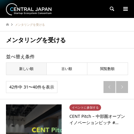
検索
メンタリングを受ける
メンタリングを受ける
並べ替え条件
新しい順
古い順
閲覧数順
42件中 31〜40件を表示


イベントに参加する
CENT Pitch – 中部圏オープン
イノベーションピッチ #…