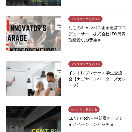
メンタリングを受ける
なごのキャンパス企画運営プロ
デューサー 株式会社LEO代表
取締役CEO粟生さ…
メンタリングを受ける
イントレプレナー x 学生交流
会【ナゴヤイノベーターズガレ
ージ】
イベントに参加する
CENT Pitch – 中部圏オープン
イノベーションピッチ #…