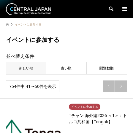
検索
イベントに参加する
イベントに参加する
並べ替え条件
新しい順
古い順
閲覧数順
754件中 41〜50件を表示


イベントに参加する
Tチャン 海外編2026 ＜1＞：ト
ルコ共和国【Tongali】