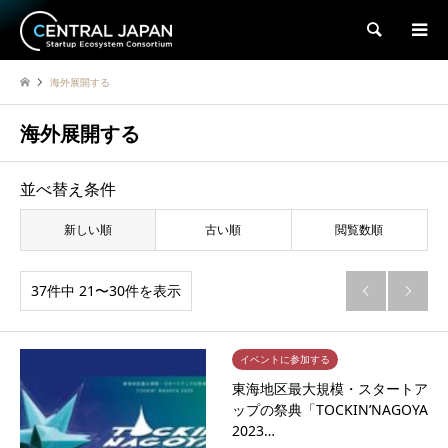
検索
海外展開する
海外展開する
並べ替え条件
新しい順
古い順
閲覧数順
37件中 21〜30件を表示


イベントに参加する
東海地区最大規模・スタートア
ップの祭典「TOCKIN’NAGOYA
2023…