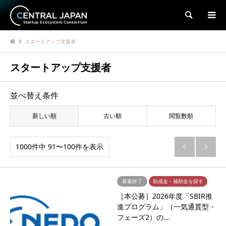
検索
スタートアップ支援者
スタートアップ支援者
並べ替え条件
新しい順
古い順
閲覧数順
1000件中 91〜100件を表示


募集終了
助成金・補助金を探す
［本公募］2026年度「SBIR推
進プログラム」（一気通貫型・
フェーズ2）の…