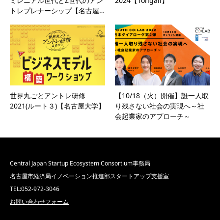
ミレニアル世代とZ世代のアン
2024【Tongali】
トレプレナーシップ【名古屋…
世界丸ごとアントレ研修
【10/18（火）開催】誰一人取
2021(ルート３)【名古屋大学】
り残さない社会の実現へ～社
会起業家のアプローチ～
Central Japan Startup Ecosystem Consortium事務局
名古屋市経済局イノベーション推進部スタートアップ支援室
TEL:052-972-3046
お問い合わせフォーム