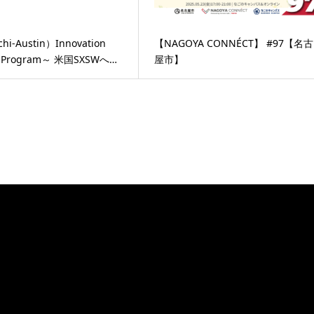
i-Austin）Innovation
【NAGOYA CONNÉCT】 #97【名古
art Program～ 米国SXSWへ…
屋市】