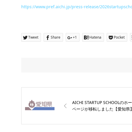
https://www.pref.aichi.jp/press-release/2026startupsch
Tweet
Share
+1
Hatena
Pocket
AICHI STARTUP SCHOOLのホ
ページが移転しました【愛知県