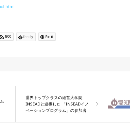
ool.html
RSS
feedly
Pin it
世界トップクラスの経営大学院
ーム
INSEADと連携した 「INSEADイノ
】
ベーションプログラム」の参加者
を募集します！【愛知県】