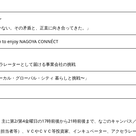
〜
かない。その矛盾と、正直に向き合ってきた。」
o enjoy NAGOYA CONNÉCT
セラレーターとして届ける事業会社の挑戦
ーカル・グローバル・シティ 暮らしと挑戦〜」
携し、主に第2/第4金曜日の17時前後から21時前後まで、なごのキャンパス
業担当者等）、ＶＣやＣＶＣ等投資家、インキュベーター、アクセラレ