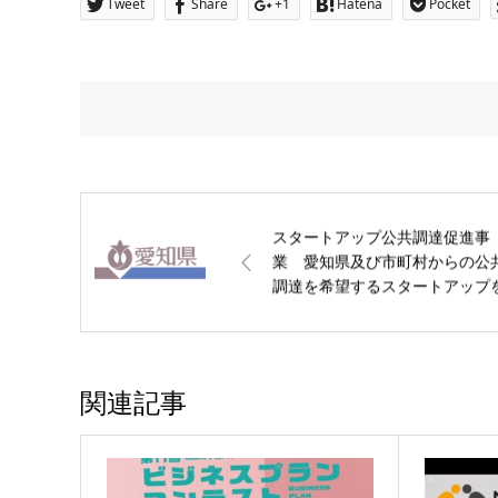
Tweet
Share
+1
Hatena
Pocket
スタートアップ公共調達促進事
業 愛知県及び市町村からの公
調達を希望するスタートアップ
募集します！【愛知県】
関連記事