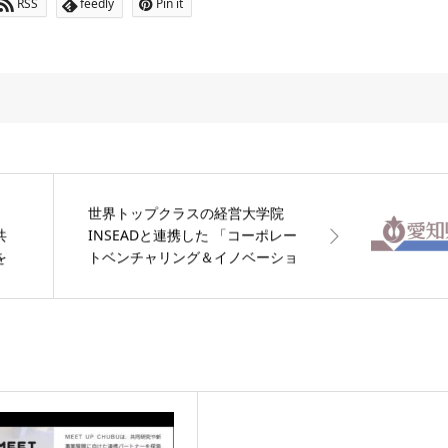
RSS
feedly
Pin it
世界トップクラスの経営大学院
共
INSEADと連携した 「コーポレー
を
トベンチャリング＆イノベーショ
ンプログラム for Aichi」 の参加者
を募集します！【愛知県】