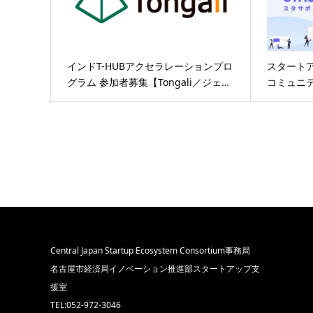
インドT-HUBアクセラレーションプロ
スタート
グラム 参加者募集【Tongali／ジェ…
コミュニテ
Central Japan Startup Ecosystem Consortium事務局
名古屋市経済局イノベーション推進部スタートアップ支
援室
TEL:052-972-3046