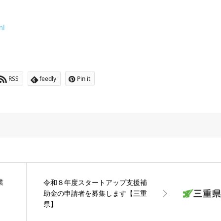
ml
RSS
feedly
Pin it
業
令和８年度スタートアップ支援補
助金の申請者を募集します【三重
県】
参加