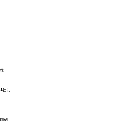
形成、
4社に
共同研