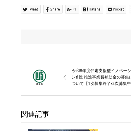
Tweet
Share
+1
Hatena
Pocket
令和8年度伴走支援型イノベー
ン創出推進事業費補助金の募集
ついて【1次募集終了/2次募集
【岐阜県】
関連記事