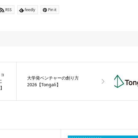
RSS
feedly
Pin it
ショ
大学発ベンチャーの創り方
に
2026【Tongali】
中】