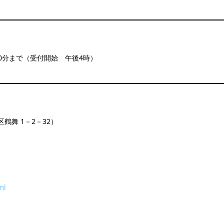
0分まで（受付開始 午後4時）
鶴舞 1－2－32）
ml