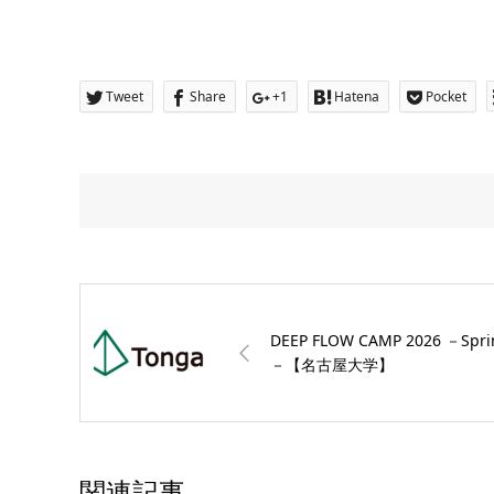
Tweet
Share
+1
Hatena
Pocket
DEEP FLOW CAMP 2026 －Spri
－【名古屋大学】
関連記事