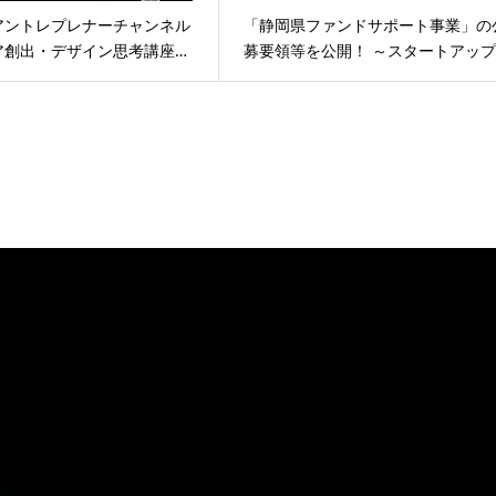
アントレプレナーチャンネル
「静岡県ファンドサポート事業」の
ア創出・デザイン思考講座…
募要領等を公開！ ～スタートアップ