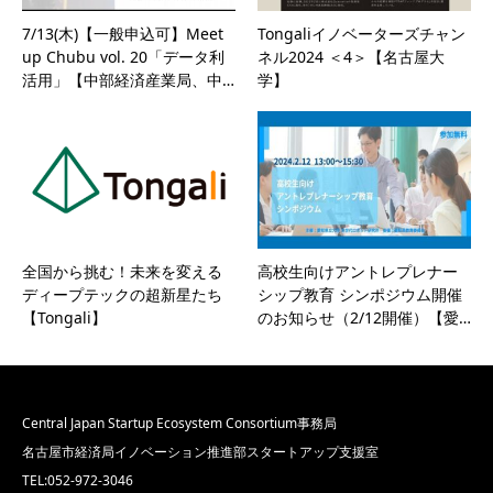
7/13(木)【一般申込可】Meet
Tongaliイノベーターズチャン
up Chubu vol. 20「データ利
ネル2024 ＜4＞【名古屋大
活用」【中部経済産業局、中…
学】
全国から挑む！未来を変える
高校生向けアントレプレナー
ディープテックの超新星たち
シップ教育 シンポジウム開催
【Tongali】
のお知らせ（2/12開催）【愛…
Central Japan Startup Ecosystem Consortium事務局
名古屋市経済局イノベーション推進部スタートアップ支援室
TEL:052-972-3046