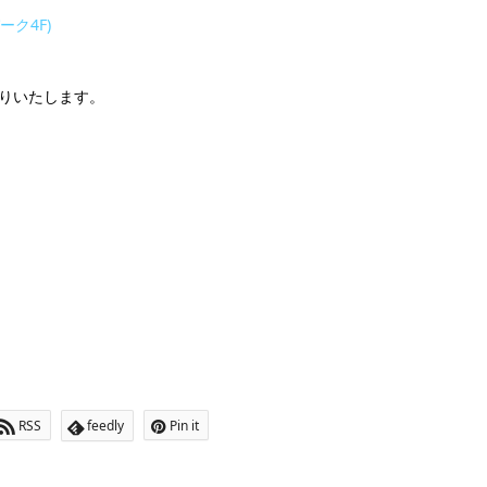
ク4F)
りいたします。
RSS
feedly
Pin it