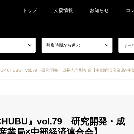
トップ
支援情報
お知らせ
コ
募集時期から選ぶ
ET UP CHUBU』vol.79 研究開発・成長志向型企業【中部経済産業局×
 CHUBU』vol.79 研究開発・成
産業局×中部経済連合会】