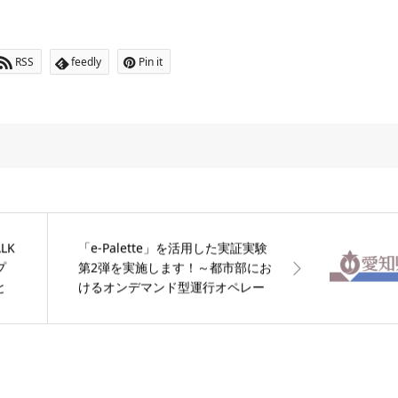
RSS
feedly
Pin it
LK
「e-Palette」を活用した実証実験
プ
第2弾を実施します！～都市部にお
と
けるオンデマンド型運行オペレー
ションの検証～【愛知県】