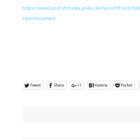
https://www2.pref.shizuoka.jp/ALL/kisha.nsf/9f1acb
OpenDocument
Tweet
Share
+1
Hatena
Pocket