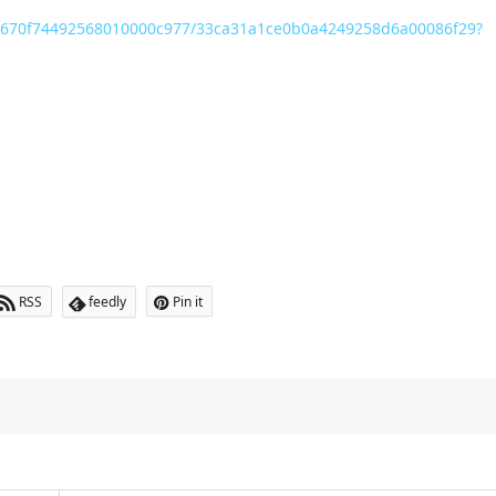
c926670f74492568010000c977/33ca31a1ce0b0a4249258d6a00086f29?
RSS
feedly
Pin it