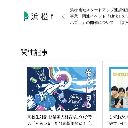
浜松地域スタートアップ連携促
事業 関連イベント「Link up
ハブ！」の開催について 【浜
市】
関連記事
高校生対象 起業家人材育成プログラ
しずおか
ム「そらLab」参加者募集開始！【…
終プレゼ