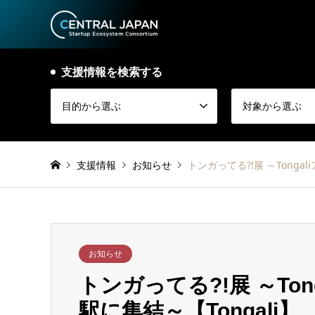
支援情報を検索する
目的から選ぶ
対象から選ぶ
支援情報
お知らせ
トンガってる?!展 ～Tonga
お知らせ
トンガってる?!展 ～To
駅に集結～【Tongali】