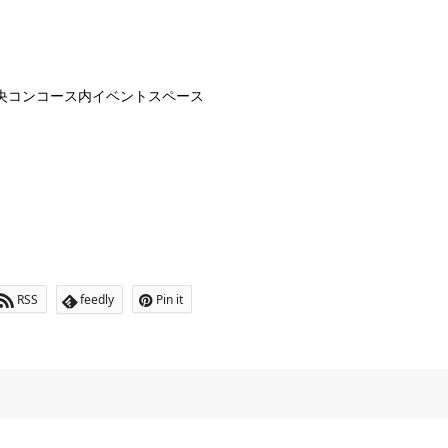
中央コンコース内イベントスペース
RSS
feedly
Pin it