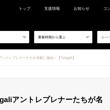
トップ
支援情報
お知らせ
コ
募集時期から選ぶ
liアントレプレナーたちが名駅に集結～【Tongali】
ngaliアントレプレナーたちが名