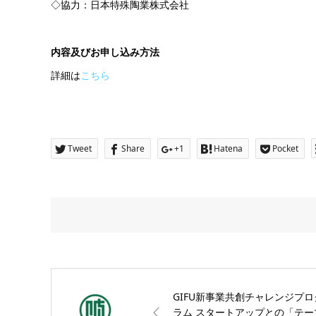
◇協力：日本特殊陶業株式会社
内容及びお申し込み方法
詳細は
こちら
Tweet
Share
+1
Hatena
Pocket
GIFU新事業共創チャレンジプロ
ラム スタートアップとの「テー