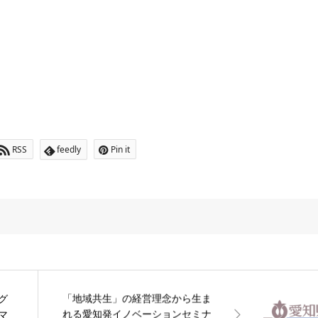
RSS
feedly
Pin it
「地域共生」の経営理念から生ま
グ
れる愛知発イノベーションセミナ
マ