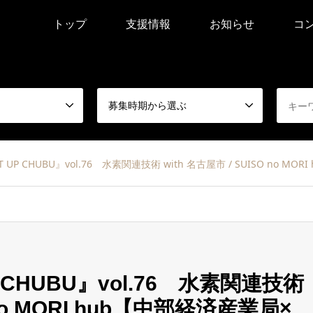
トップ
支援情報
お知らせ
コ
募集時期から選ぶ
T UP CHUBU』vol.76 水素関連技術 with 名古屋市 / SUISO no
P CHUBU』vol.76 水素関連技術
O no MORI hub【中部経済産業局×