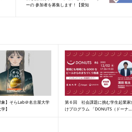
ーの 参加者を募集します！【愛知
】
県】
象】そらLab＠名古屋大学
第６回 社会課題に挑む学生起業家
大学】
けプログラム 「DONUTS（ドーナ…