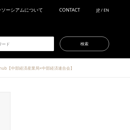
ンソーシアムについて
CONTACT
JP
/
EN
 MORI hub【中部経済産業局×中部経済連合会】