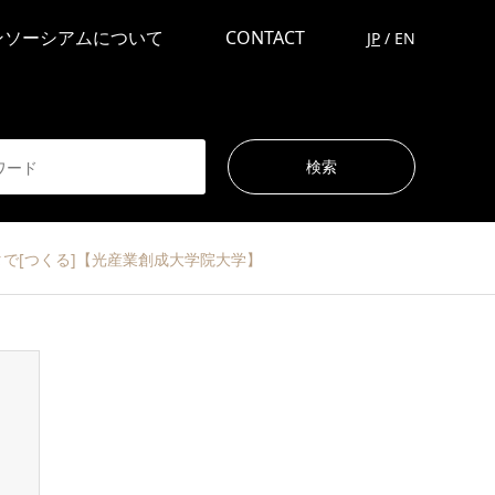
ンソーシアムについて
CONTACT
JP
/
EN
プリンタで[つくる]【光産業創成大学院大学】