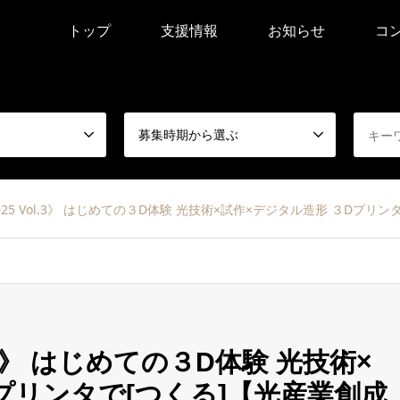
トップ
支援情報
お知らせ
コ
募集時期から選ぶ
RT2025 Vol.3》 はじめての３D体験 光技術×試作×デジタル造形 ３D
ol.3》 はじめての３D体験 光技術×
プリンタで[つくる]【光産業創成