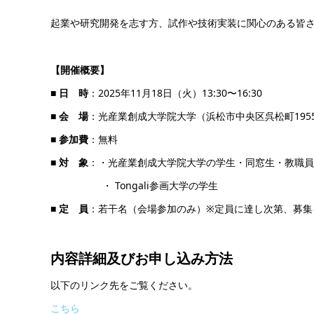
起業や研究開発を志す方、試作や技術実装に関心のある皆
【開催概要】
■
日 時
：2025年11月18日（火）13:30〜16:30
■
会 場
：光産業創成大学院大学（浜松市中央区呉松町1955
■
参加費
：無料
■
対 象
：・光産業創成大学院大学の学生・同窓生・教職員
・ Tongali参画大学の学生
■
定 員
：若干名（会場参加のみ）※定員に達し次第、募集
内容詳細及び
お申し込み方法
以下のリンク先をご覧ください。
こちら