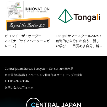
ビヨンド・ザ・ボーダー
Tongaliサマースクール2025：
2.0【ナゴヤイノベーターズガ
創造的な自分に出会う、新し
レージ】
い学び――目覚めよ自分、解…
Central Japan Startup Ecosystem Consortium事務局
名古屋市経済局イノベーション推進部スタートアップ支援室
TEL:052-972-3046
お問い合わせフォーム