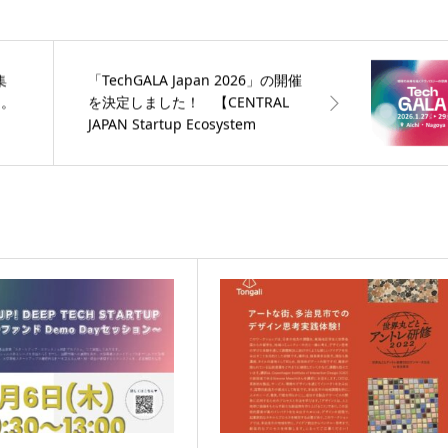
集
「TechGALA Japan 2026」の開催
る。
を決定しました！ 【CENTRAL
JAPAN Startup Ecosystem
Consortium】