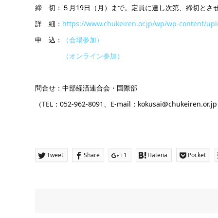
締 切：５月19日（月）まで。定員に達し次第、締切とさ
詳 細：
https://www.chukeiren.or.jp/wp/wp-content/up
申 込：
（会場参加）
（オンライン参加）
問合せ：中部経済連合会・国際部
（TEL：052-962-8091、E-mail：kokusai@chukeiren.or.j
Tweet
Share
+1
Hatena
Pocket