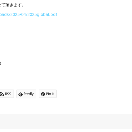
せて頂きます。
loads/2025/04/2025global.pdf
p）
RSS
feedly
Pin it