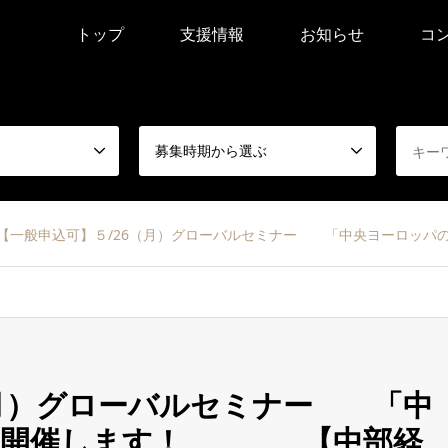
トップ
支援情報
お知らせ
コ
募集時期から選ぶ
【一般申込可】５/26（月）グローバルセミナー 「中央ヨーロ
（月）グローバルセミナー 「中
」を開催します！ 【中部経