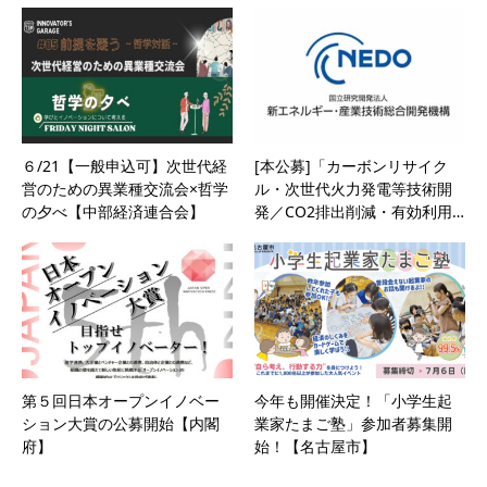
６/21【一般申込可】次世代経
[本公募]「カーボンリサイク
営のための異業種交流会×哲学
ル・次世代火力発電等技術開
の夕べ【中部経済連合会】
発／CO2排出削減・有効利用…
第５回日本オープンイノベー
今年も開催決定！「小学生起
ション大賞の公募開始【内閣
業家たまご塾」参加者募集開
府】
始！【名古屋市】