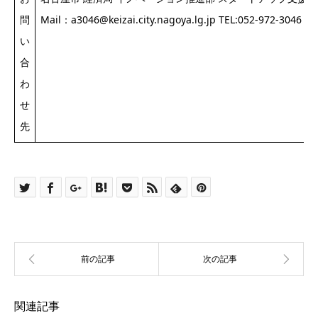
問
Mail：a3046@keizai.city.nagoya.lg.jp TEL:052-972-3046
い
合
わ
せ
先
関連記事