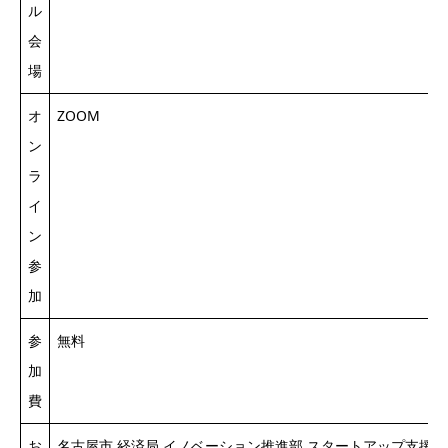
ル
会
場
オ
ZOOM
ン
ラ
イ
ン
参
加
参
無料
加
費
お
名古屋市 経済局 イノベーション推進部 スタートアップ支援課